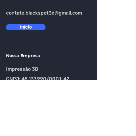
contato.blackspot3d@gmail.com
Início
Nossa Empresa
Impressão 3D
CNPJ: 45.137.990/0001-42
Políticas do Site
Troca
Devolução
Reembolso
Email