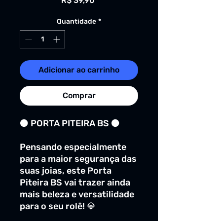
R$ 39,90
Quantidade
*
Adicionar ao carrinho
Comprar
⚫️ PORTA PITEIRA BS ⚫️
Pensando especialmente
para a maior segurança das
suas joias, este Porta
Piteira BS vai trazer ainda
mais beleza e versatilidade
para o seu rolê! 💎